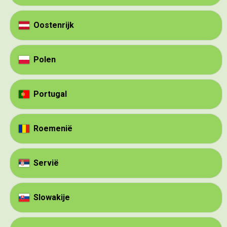
Oostenrijk
Polen
Portugal
Roemenië
Servië
Slowakije