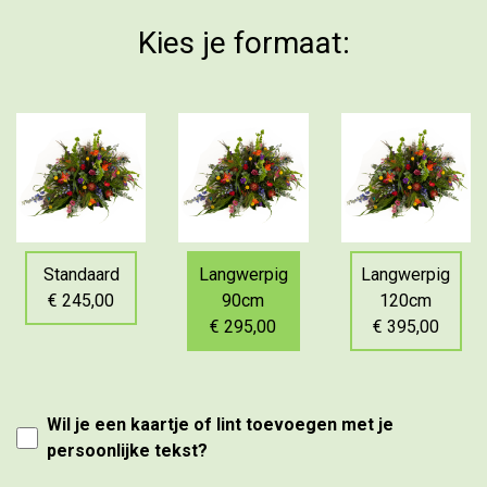
Kies je formaat:
Standaard
Langwerpig
Langwerpig
€ 245,00
90cm
120cm
€ 295,00
€ 395,00
Wil je een kaartje of lint toevoegen met je
persoonlijke tekst?